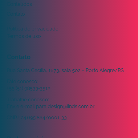
Conteúdos
Contato
Política de privacidade
Termos de uso
Contato
Rua Santa Cecília, 1673, sala 502 – Porto Alegre/RS
Fale conosco:
+55 (51) 98533‑3512
Trabalhe conosco:
Envie e-mail para
design@linds.com.br
CNPJ:
24.695.864/0001-33