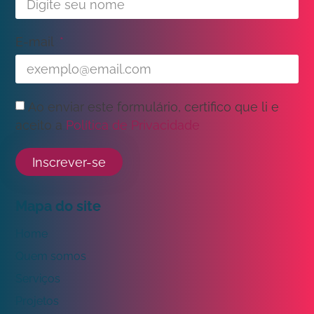
E-mail
Ao enviar este formulário, certifico que li e
aceito a
Política de Privacidade
Inscrever-se
Mapa do site
Home
Quem somos
Serviços
Projetos