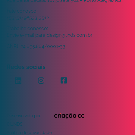
Rua Santa Cecília, 1673, sala 502 – Porto Alegre/RS
Fale conosco:
+55 (51) 98533‑3512
Trabalhe conosco:
Envie e-mail para
design@linds.com.br
CNPJ:
24.695.864/0001-33
Redes sociais
Desenvolvido por
©LINDS
Política de privacidade