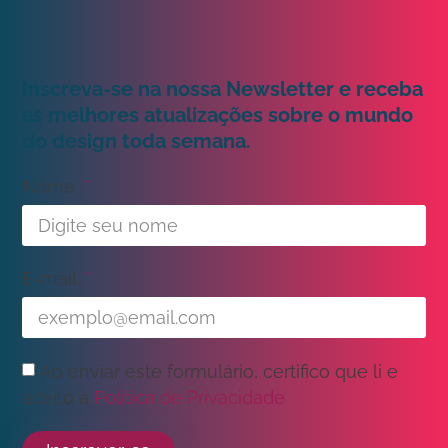
Inscreva-se na nossa Newsletter e receba
as melhores atualizações sobre o mundo
do design toda semana.
Nome
E-mail
Ao enviar este formulário, certifico que li e
aceito a
Política de Privacidade