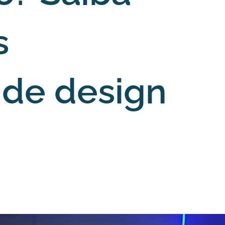
s
 de design