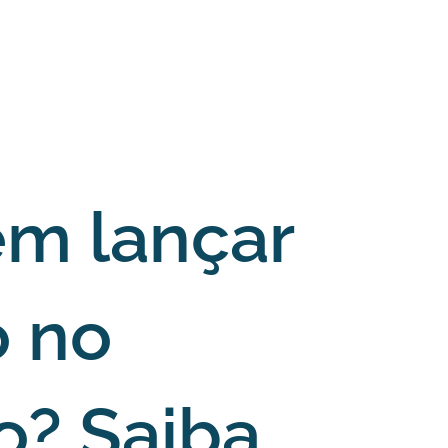
m lançar
 no
o? Saiba