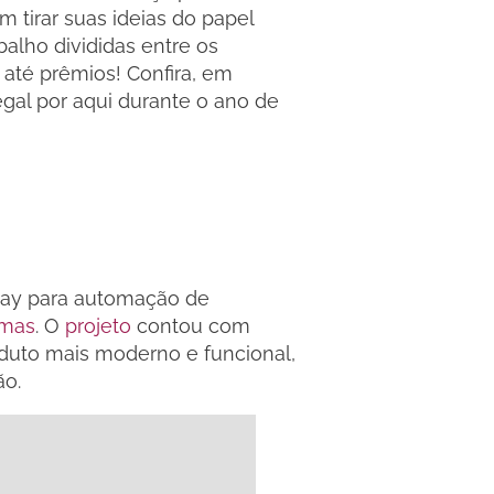
 tirar suas ideias do papel
balho divididas entre os
 até prêmios! Confira, em
egal por aqui durante o ano de
lay para automação de
emas
. O
projeto
contou com
duto mais moderno e funcional,
ão.