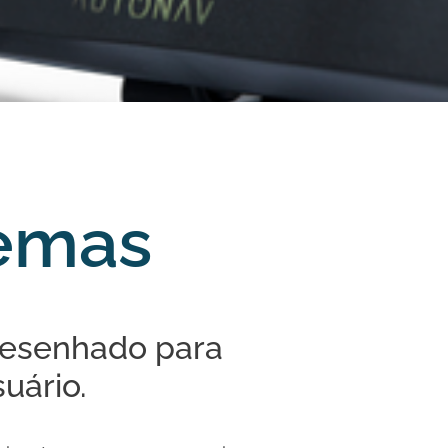
temas
edesenhado para
uário.