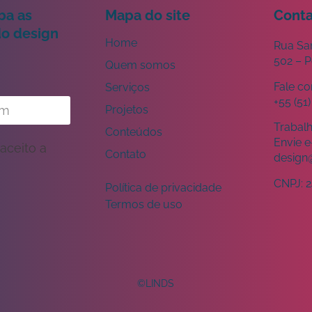
ba as
Mapa do site
Cont
do design
Home
Rua San
502 – 
Quem somos
Fale c
Serviços
+55 (51
Projetos
Trabal
Conteúdos
Envie e
 aceito a
Contato
design
CNPJ:
2
Política de privacidade
Termos de uso
©LINDS