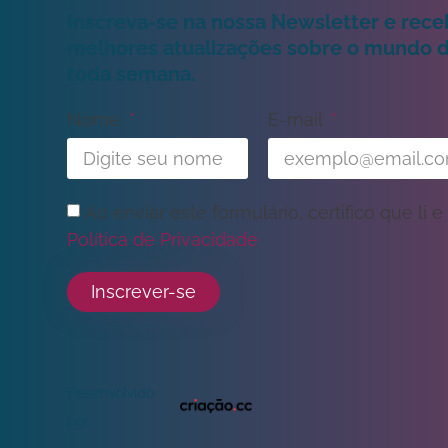
Inscreva-se na nossa Newsletter e rece
melhores atualizações sobre o mundo 
toda semana.
Nome
E-mail
Ao enviar este formulário, certifico que li e
Política de Privacidade
Inscrever-se
Desenvolvido
por