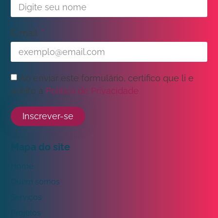
E-mail
Ao enviar este formulário, certifico que li e
aceito a
Política de Privacidade
Inscrever-se
Mapa do site
Home
Quem somos
Serviços
Projetos