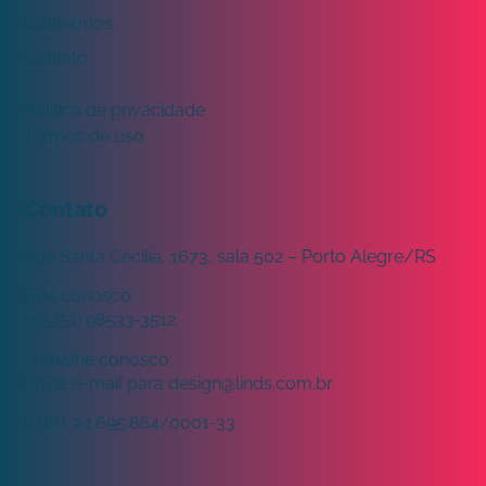
Conteúdos
Contato
Política de privacidade
Termos de uso
Contato
Rua Santa Cecília, 1673, sala 502 – Porto Alegre/RS
Fale conosco:
+55 (51) 98533‑3512
Trabalhe conosco:
Envie e-mail para
design@linds.com.br
CNPJ:
24.695.864/0001-33